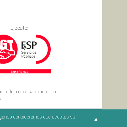
Ejecuta:
no refleja necesariamente la
s.
avegando consideramos que aceptas su
O
AVISO LEGAL