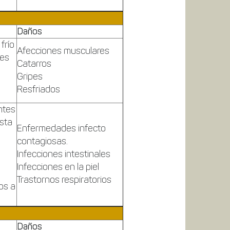
Daños
 frío
Afecciones musculares
des
Catarros
Gripes
Resfriados
ntes
ista
Enfermedades infecto
contagiosas.
Infecciones intestinales
Infecciones en la piel
Trastornos respiratorios
os a
Daños