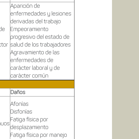
Aparición de
enfermedades y lesiones
derivadas del trabajo
 de
Empeoramiento
progresivo del estado de
ctor
salud de los trabajadores
Agravamiento de las
enfermedades de
carácter laboral y de
carácter común
Daños
Afonías
Disfonías
Fatiga física por
nuos
desplazamiento
Fatiga física por manejo