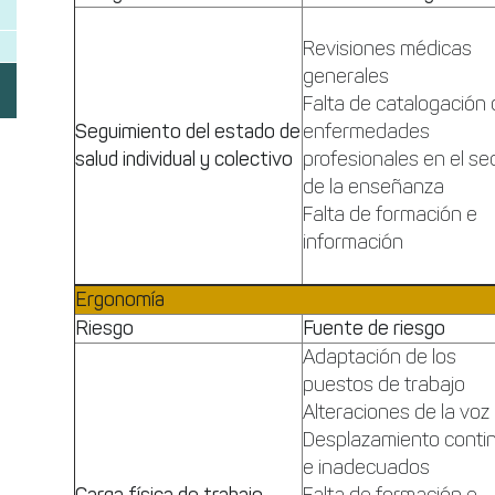
Revisiones médicas
generales
Falta de catalogación
Seguimiento del estado de
enfermedades
salud individual y colectivo
profesionales en el se
de la enseñanza
Falta de formación e
información
Ergonomía
Riesgo
Fuente de riesgo
Adaptación de los
puestos de trabajo
Alteraciones de la voz
Desplazamiento conti
e inadecuados