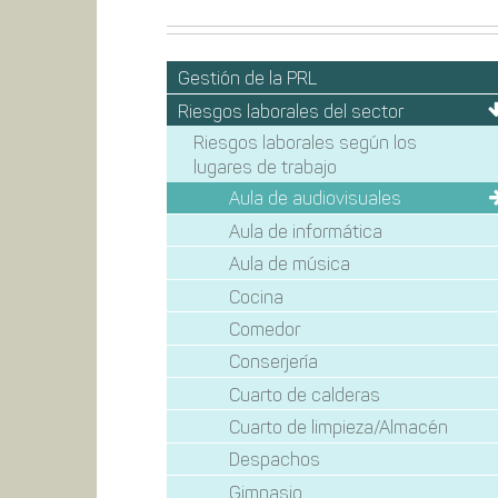
Gestión de la PRL
Riesgos laborales del sector
Riesgos laborales según los
lugares de trabajo
Aula de audiovisuales
Aula de informática
Aula de música
Cocina
Comedor
Conserjería
Cuarto de calderas
Cuarto de limpieza/Almacén
Despachos
Gimnasio