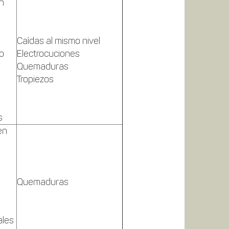
ón
Caídas al mismo nivel
to
Electrocuciones
Quemaduras
Tropiezos
s
en
Quemaduras
ales