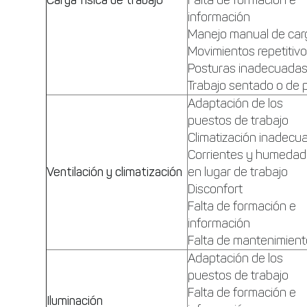
Carga física de trabajo
Falta de formación e
información
Manejo manual de car
Movimientos repetitiv
Posturas inadecuada
Trabajo sentado o de 
Adaptación de los
puestos de trabajo
Climatización inadecu
Corrientes y humeda
Ventilación y climatización
en lugar de trabajo
Disconfort
Falta de formación e
información
Falta de mantenimien
Adaptación de los
puestos de trabajo
Falta de formación e
Iluminación