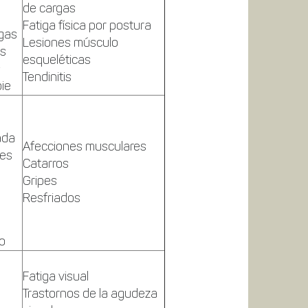
de cargas
Fatiga física por postura
gas
Lesiones músculo
os
esqueléticas
s
Tendinitis
pie
ada
Afecciones musculares
des
Catarros
Gripes
Resfriados
to
Fatiga visual
Trastornos de la agudeza